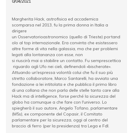
0/04/2021
Margherita Hack, astrofisica ed accademica
scomparsa nel 2013, fu la prima donna in Italia a
dirigere
un Osservatorioastronomico (quello di Trieste) portand
olo al top internazionale. Era convinta che esistessero
altre forme di vita nella galassia, ma che per problemi
legati alla lontananza con esse, non
si riuscirà mai a stabilire un contatto. Fu semprescettica
riguardo agli Ufo nei cieli, definendoli «bischerate».
Attuando un'espressa volontà colui che fu il suo più
stretto collaboratore, Marco Santarelli, ha avviato una
fondazione a lei intitolata e che pubblica il primo libro
di una collana che non parla delle stelle tanto care alla
Hack ma di intelligence, forse perché la sicurezza del
globo ha comunque a che fare con l'universo. Lo
spiegherà il suo autore, Angelo Tofano, parlamentare
(M5s), ex componente del Copasir, il Comitato
parlamentare per la sicurezza, oggi al centro del
braccio di ferro (per la presidenza) tra Lega e FdI.