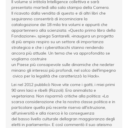
Il volume si intitola Intelligence collettiva e sarà
presentato martedì alla sala stampa della Camera.
Il ricavato dalla vendita di questo e di altri libri che
seguiranno consentirà di incominciare la
catalogazione dei 18 mila tra volumi e appunti che
appartennero alla scienziata. «Questo primo libro della
Fondazione», spiega Santarelli, «inaugura un progetto
di più ampio respiro su un settore di importanza
strategica e che i cyberattacchi stanno rendendo
ancora più attuale. Un tema che va approfondito se
vogliamo costruire
un Paese più consapevole sulle dinamiche che nedeter
minano gli interessi più profondi, nel solco dell'impegno
civico per la legalità che caratterizzò la Hack».
Lei nel 2012 pubblicò Nove vite come i gatti, i miei primi
90 anni laici e ribelli (Rizzoli). Era animalista e
vegetariana. Non risparmiò critiche alla politica: «La
scarsa considerazione che la nostra classe politica e in
particolare quella più recente riserva all'istruzione,
all'università e alla ricerca è la conseguenza
del basso livello culturale dellagran maggioranza degli
eletti in parlamento». E così commentò il suo ateismo