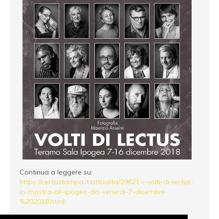
Continua a leggere su:
https://certastampa.it/attualita/29621-i-volti-di-lectus-
in-mostra-all-ipogeo-da-venerdi-7-dicembre-
%202018.html