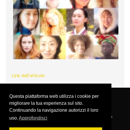
Link dell'articolo
Questa piattaforma web utilizza i cookie per
migliorare la tua esperienza sul sito.
PRIVACY POLICY
NAVIGA NEL SITO
COOKIE POLICY
Continuando la navigazione autorizzi il loro
FONDAZIONE MARGHERITA HACK - Copyright © 2020 . All Rights Reserved
uso.
Approfondisci
Via XXIV Maggio, 9 - 64021 Giulianova (TE) ITALY
P.iva 02024580678