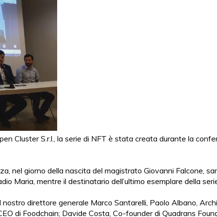
pen Cluster S.r.l., la serie di NFT è stata creata durante la con
nza, nel giorno della nascita del magistrato Giovanni Falcone, sa
io Maria, mentre il destinatario dell’ultimo esemplare della s
l nostro direttore generale Marco Santarelli, Paolo Albano, Arc
 CEO di Foodchain; Davide Costa, Co-founder di Quadrans Founda