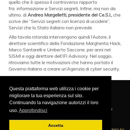
quello che è spesso il controverso rapporto
fra informazione e Servizi segreti. Infine, ma non da
ultimo, di
Andrea Margelletti, presidente del Ce.S.I.,
che
scrive dei “Servizi segreti con licenza di uccidere”,
Servizi che lo Stato italiano non prevede.
Alla tavola rotonda intervengono quindi l’Autore, il
direttore scientifico della Fondazione Margherita Hack,
Marco Santarelli e Umberto Saccone, per anni nel
SISMI e oggi direttore dell’IFI Adivisory. Nel saggio,
ritroviamo tutte le motivazioni che hanno portato il
Governo italiano a creare un’Agenzia di cyber security.
Questa piattaforma web utilizza i cookie per
migliorare la tua esperienza sul sito.
PRIVACY POLICY
NAVIGA NEL SITO
COOKIE POLICY
Continuando la navigazione autorizzi il loro
FONDAZIONE MARGHERITA HACK - Copyright © 2020 . All Rights Reserved
uso.
Approfondisci
Via XXIV Maggio, 9 - 64021 Giulianova (TE) ITALY
P.iva 02024580678
Accetta
ENGINEERING BY