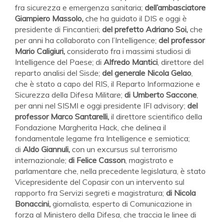
fra sicurezza e emergenza sanitaria;
dell’ambasciatore
Giampiero Massolo,
che ha guidato il DIS e oggi è
presidente di Fincantieri;
del prefetto Adriano Soi,
che
per anni ha collaborato con l’Intelligence;
del professor
Mario Caligiuri,
considerato fra i massimi studiosi di
Intelligence del Paese; di
Alfredo Mantici
, direttore del
reparto analisi del Sisde;
del generale Nicola Gelao
,
che è stato a capo del RIS, il Reparto Informazione e
Sicurezza della Difesa Militare;
di Umberto Saccone
,
per anni nel SISMI e oggi presidente IFI advisory;
del
professor Marco Santarelli,
il direttore scientifico della
Fondazione Margherita Hack, che delinea il
fondamentale legame fra Intelligence e semiotica;
di
Aldo Giannuli,
con un excursus sul terrorismo
internazionale;
di Felice Casson
, magistrato e
parlamentare che, nella precedente legislatura, è stato
Vicepresidente del Copasir con un intervento sul
rapporto fra Servizi segreti e magistratura;
di Nicola
Bonaccini,
giornalista, esperto di Comunicazione in
forza al Ministero della Difesa, che traccia le linee di