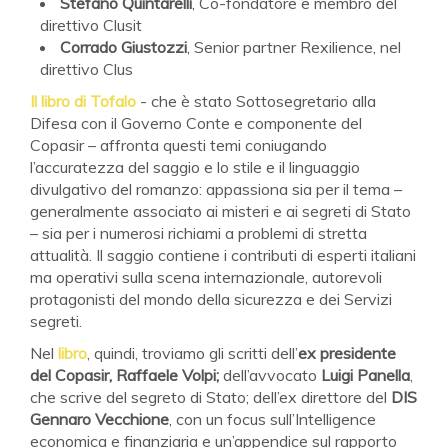
Stefano Quintarelli
, Co-fondatore e membro del
direttivo Clusit
Corrado Giustozzi
, Senior partner Rexilience, nel
direttivo Clus
Il libro di Tofalo
- che è stato Sottosegretario alla
Difesa con il Governo Conte e componente del
Copasir – affronta questi temi coniugando
l’accuratezza del saggio e lo stile e il linguaggio
divulgativo del romanzo: appassiona sia per il tema –
generalmente associato ai misteri e ai segreti di Stato
– sia per i numerosi richiami a problemi di stretta
attualità. Il saggio contiene i contributi di esperti italiani
ma operativi sulla scena internazionale, autorevoli
protagonisti del mondo della sicurezza e dei Servizi
segreti.
Nel
libro
, quindi, troviamo gli scritti dell’
ex presidente
del Copasir, Raffaele Volpi;
dell’avvocato
Luigi Panella
,
che scrive del segreto di Stato; dell’ex direttore del
DIS
Gennaro Vecchione
, con un focus sull’Intelligence
economica e finanziaria e un’appendice sul rapporto