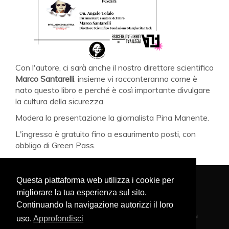
Con l'autore, ci sarà anche il nostro direttore scientifico
Marco Santarelli
: insieme vi racconteranno come è
nato questo libro e perché è così importante divulgare
la cultura della sicurezza.
Modera la presentazione la giornalista
Pina Manente.
L'ingresso è gratuito fino a esaurimento posti, con
obbligo di Green Pass.
Questa piattaforma web utilizza i cookie per
migliorare la tua esperienza sul sito.
PRIVACY POLICY
NAVIGA NEL SITO
COOKIE POLICY
Continuando la navigazione autorizzi il loro
FONDAZIONE MARGHERITA HACK - Copyright © 2020 . All Rights Reserved
uso.
Approfondisci
Via XXIV Maggio, 9 - 64021 Giulianova (TE) ITALY
P.iva 02024580678